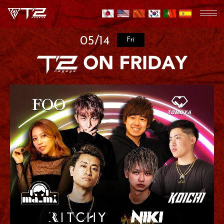
05/14
Fri