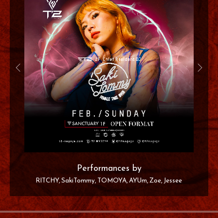
Performances by
RITCHY
SakiTommy
TOMOYA
AYUm
Zoe
Jessee