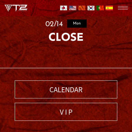
02/14
Mon
CALENDAR
V I P