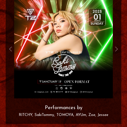
Performances by
RITCHY
SakiTommy
TOMOYA
AYUm
Zoe
Jessee