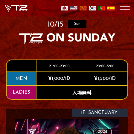
10/15
Sun
21:00-23:00
23:00-5:00
MEN
¥1,000/1D
¥1,500/1D
入場無料
LADIES
1F -SANCTUARY-