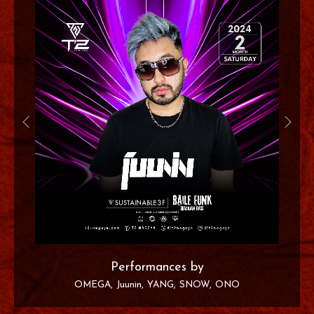
Performances by
OMEGA
Juunin
YANG
SNOW
ONO