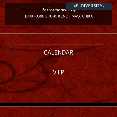
4F -DIVERSITY-
Performances by
JUNK.PARK
SHU-P
KENDI
MAO
CHIKA
CALENDAR
V I P