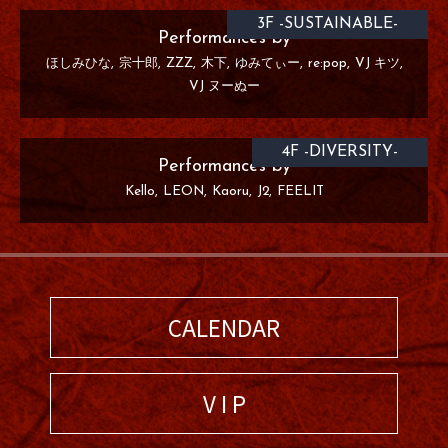
3F -SUSTAINABLE-
Performances by
ほしみひな
宗十郎
ZZZ
木下
ゆみてぃー
re:pop
VJ キツ
VJ ヌーぬー
4F -DIVERSITY-
Performances by
Kello
LEON
Kaoru
J2
FEELIT
CALENDAR
V I P