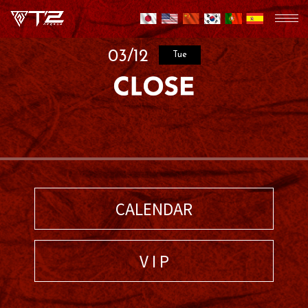
03/12
Tue
CALENDAR
V I P