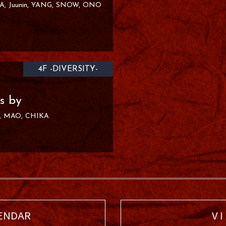
A
Juunin
YANG
SNOW
ONO
4F -DIVERSITY-
s by
MAO
CHIKA
ENDAR
V I