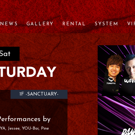
NEWS
GALLERY
RENTAL
SYSTEM
VI
Sat
1F -SANCTUARY-
Performances by
YA
Jessee
YOU-Boi
Pine