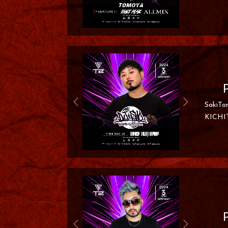
SakiT
KICH