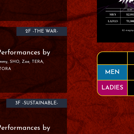
2F -THE WAR-
Performances by
ommy
SHO
Zoe
TERA
ITORA
MEN
LADIES
3F -SUSTAINABLE-
Performances by