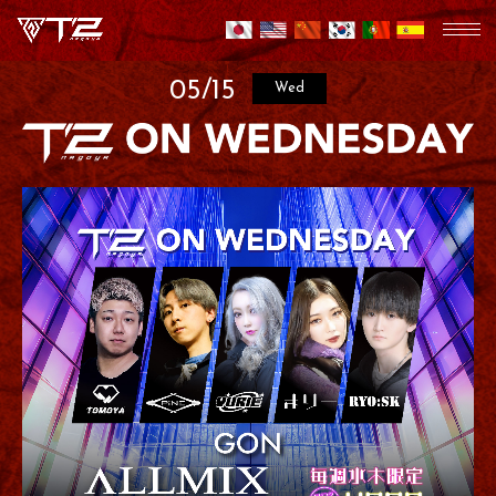
05/15
Wed