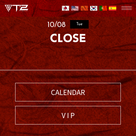
10/08
Tue
CALENDAR
V I P