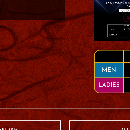
MEN
LADIES
ENDAR
V I