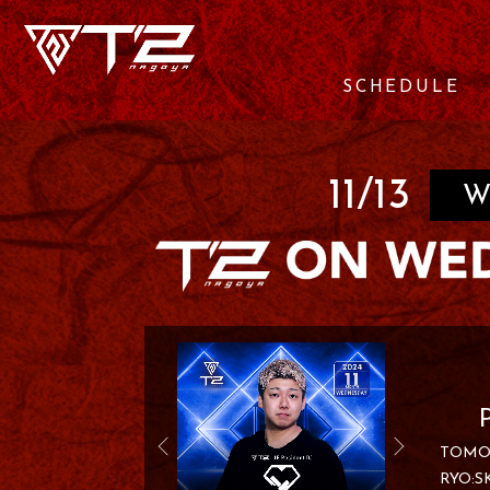
SCHEDULE
11/13
W
TOMO
RYO:S