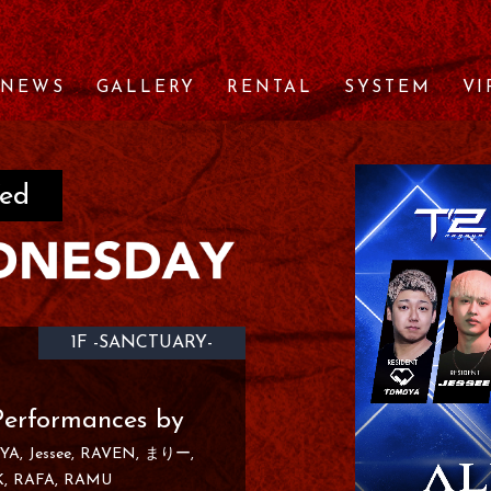
NEWS
GALLERY
RENTAL
SYSTEM
VI
ed
1F -SANCTUARY-
Performances by
YA
Jessee
RAVEN
まりー
K
RAFA
RAMU