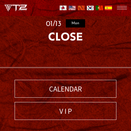
01/13
Mon
CALENDAR
V I P