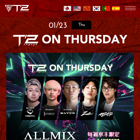
01/23
Thu