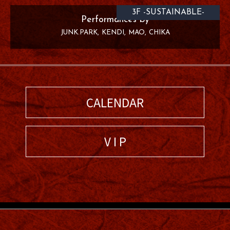
3F -SUSTAINABLE-
Performances by
JUNK.PARK
KENDI
MAO
CHIKA
CALENDAR
V I P