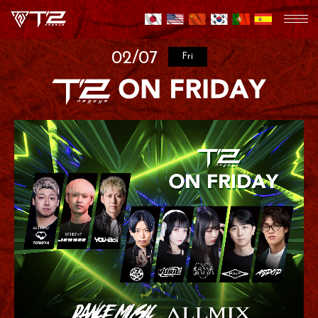
02/07
Fri