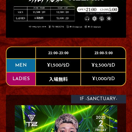
21:00-23:00
23:00-5:00
MEN
¥1,500/2D
¥2,500/2D
入場無料
LADIES
¥1,000/2D
1F -SANCTUARY-