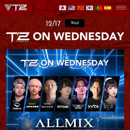
12/17
Wed