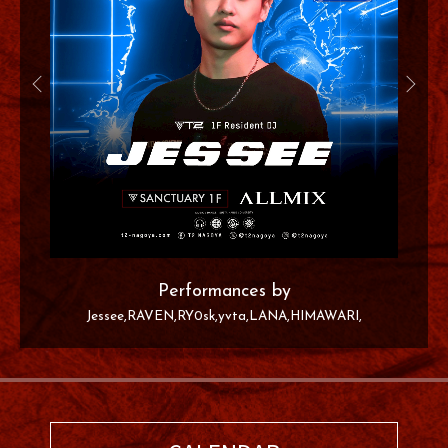
Performances by
Jessee
RAVEN
RY0sk
yvta
LANA
HIMAWARI