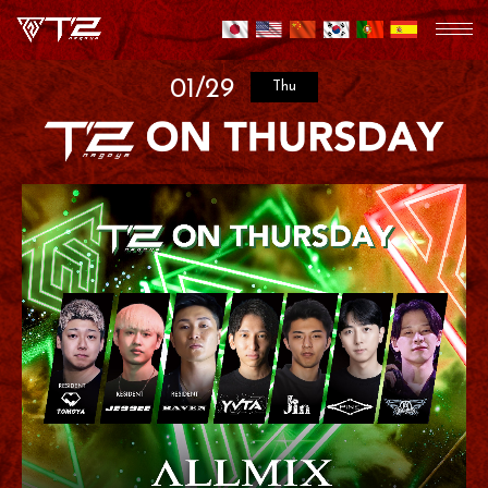
01/29
Thu