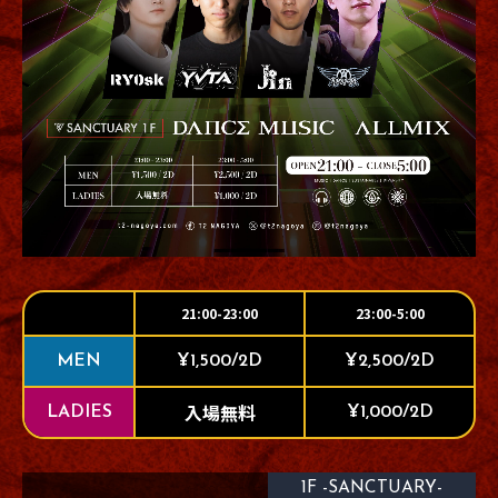
21:00-23:00
23:00-5:00
MEN
¥1,500/2D
¥2,500/2D
入場無料
LADIES
¥1,000/2D
1F -SANCTUARY-