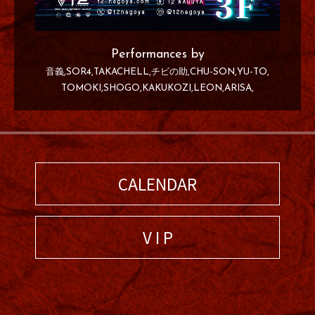
Performances by
音義
SOR4
TAKACHELL
チビの助
CHU-SON
YU-TO
TOMOKI
SHOGO
KAKUKOZI
LEON
ARISA
CALENDAR
V I P