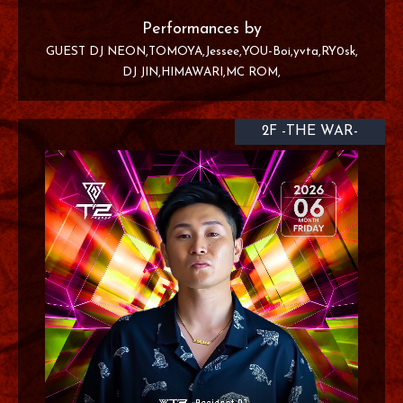
Performances by
GUEST DJ NEON
TOMOYA
Jessee
YOU-Boi
yvta
RY0sk
DJ JIN
HIMAWARI
MC ROM
2F -THE WAR-