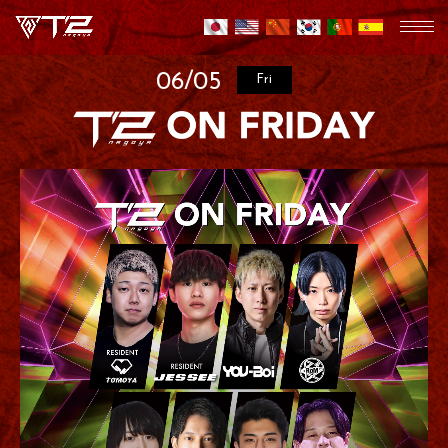
06/05
Fri