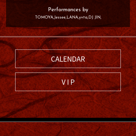
Performances by
TOMOYA
Jessee
LANA
yvta
DJ JIN
CALENDAR
V I P