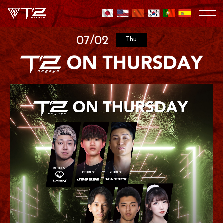
07/02
Thu