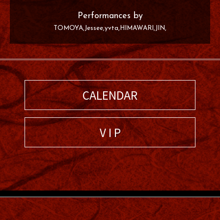
Performances by
TOMOYA
Jessee
yvta
HIMAWARI
JIN
CALENDAR
V I P