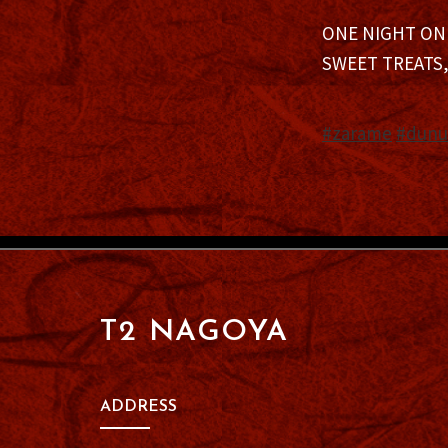
ONE NIGHT ONL
SWEET TREATS,
#zarame
#dunu
T2 NAGOYA
ADDRESS