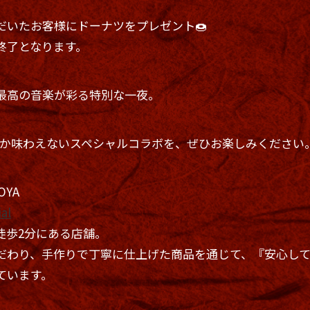
だいたお客様にドーナツをプレゼント🍩
終了となります。
最高の音楽が彩る特別な一夜。
Aでしか味わえないスペシャルコラボを、ぜひお楽しみください
OYA
al
徒歩2分にある店舗。
だわり、手作りで丁寧に仕上げた商品を通じて、『安心し
ています。