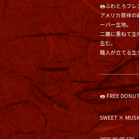
🍩ふわとろフ
アメリカ発祥の
ーバー生地。
二層に重ねて生
生む。
職人が立てる生
───────
🍩 FREE DONUT
SWEET × MUSI