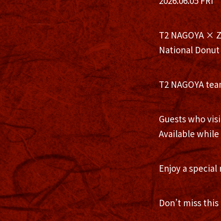
2026.06.05 FRI
T2 NAGOYA × 
National Donut
T2 NAGOYA team
Guests who visi
Available while 
Enjoy a special
Don’t miss this