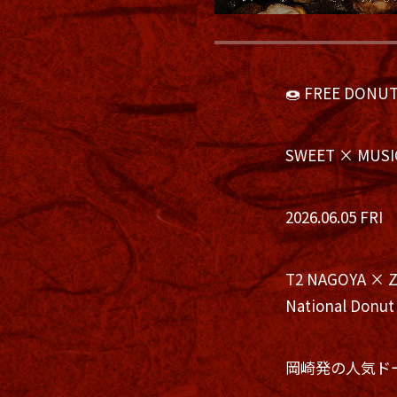
🍩 FREE DONUT
SWEET × MUSI
2026.06.05 FRI
T2 NAGOYA × 
National Donut
岡崎発の人気ドー