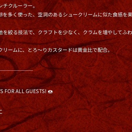
レンチクルーラー。
卵を多く使った、空洞のあるシュークリームに似た食感を
地を絞る技法で、クラフトを少なく、クラムを増やしてふ
クリームに、とろ〜りカスタードは黄金比で配合。
───────
S FOR ALL GUESTS! 🍩
C