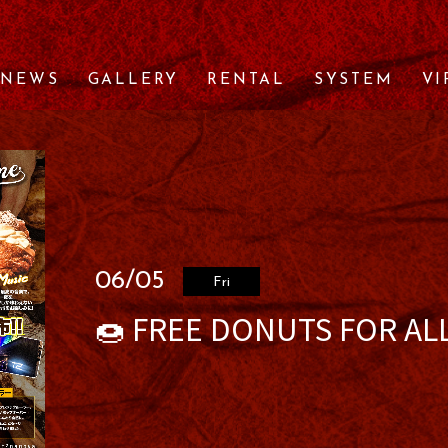
NEWS
GALLERY
RENTAL
SYSTEM
VI
06/05
Fri
🍩 FREE DONUTS FOR ALL