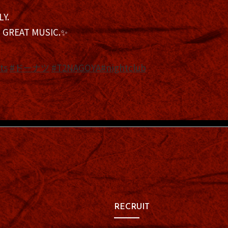
Y.
 GREAT MUSIC.✨
ts
#ドーナツ
#T2NAGOYA
#nightclub
RECRUIT