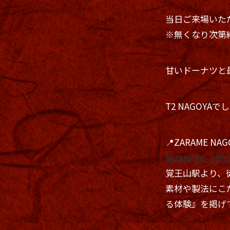
当日ご来場いた
※無くなり次第
甘いドーナツと
T2 NAGOY
📍ZARAME NAG
@zarame_offici
覚王山駅より、
素材や製法にこ
る体験』を掲げ