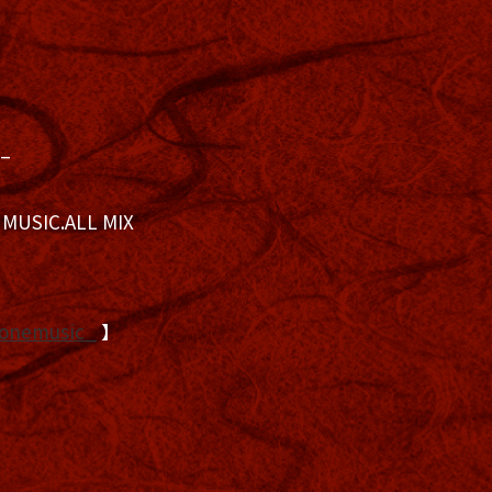
 –
 MUSIC.ALL MIX
onemusic_
】