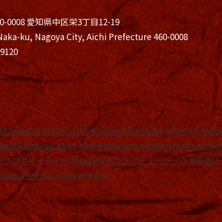
460-0008 愛知県中区栄3丁目12-19
Naka-ku, Nagoya City, Aichi Prefecture 460-0008
-9120
#t2nagoya
#t2shinjuku
#nightclub
#music
#party
#nago
ag
#clubmusic
#like
#fof
#japantrip
#girlsparty
#internat
クラブ
#パーティー
#festival
#クラブミュージック
#夜遊び
aledj
#かわいい
#tokyonight