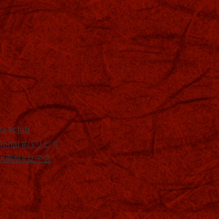
ya
#club
ional
#パリピ
#
#東京
#女子会