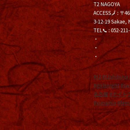
T2 NAGOYA
ACCESS🗾 : 〒
3-12-19 Sakae, 
TEL📞 : 052-211
・
・
・
#t2
#t2shibuya
#girlsnight
#sw
名古屋
#ナイト
#yunamix
#fem