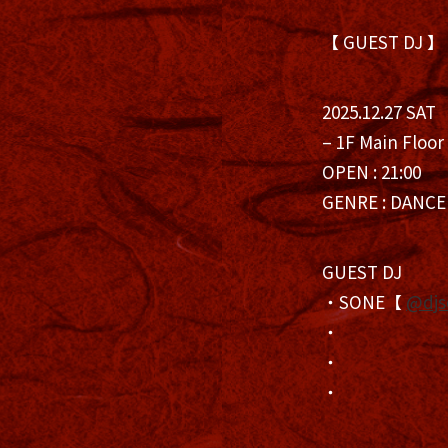
【 GUEST DJ 】
2025.12.27 SAT
– 1F Main Floor
OPEN : 21:00
GENRE : DANCE
GUEST DJ
・SONE【
@djs
・
・
・